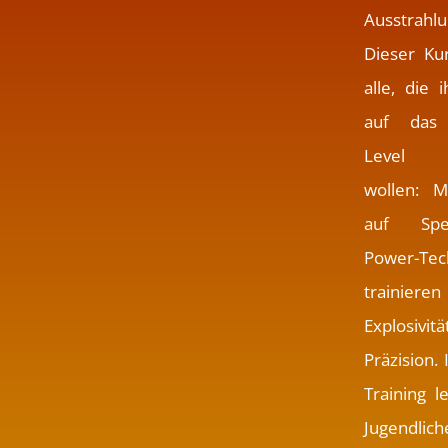
Ausstrahlu
Dieser Kur
alle, die i
auf das 
Level b
wollen: M
auf Sp
Power-Tec
trainie
Explosiv
Präzision.
Training l
Jugendlic