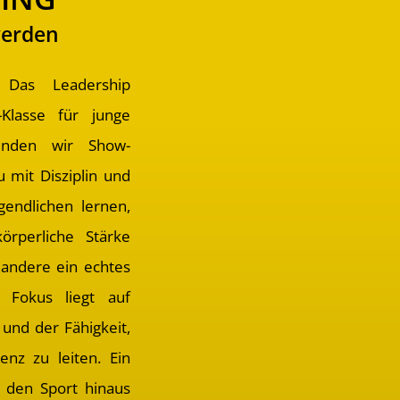
werden
 Das Leadership
e-Klasse für junge
binden wir Show-
u mit Disziplin und
gendlichen lernen,
rperliche Stärke
andere ein echtes
 Fokus liegt auf
und der Fähigkeit,
nz zu leiten. Ein
r den Sport hinaus