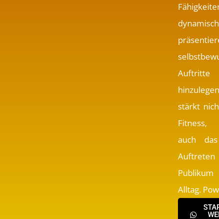
Fähigkeite
dynami
präsenti
selbstbew
Auftritte
hinzuleg
stärkt nic
Fitness,
auch das
Auftret
Publikum
Alltag. Pow
STA
WE