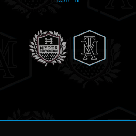
schreib uns eine
Nachricht
. und starte Dein
GRATIS PROBERTRAINING. Wir freuen uns das
Training mit Dir.