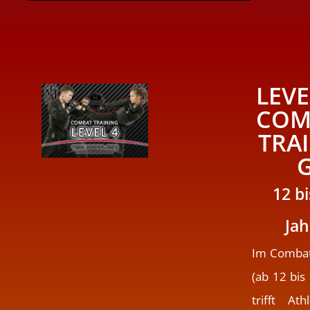
LEVE
COM
TRA
12 bi
Jah
Im Combat
(ab 12 bis
trifft Ath