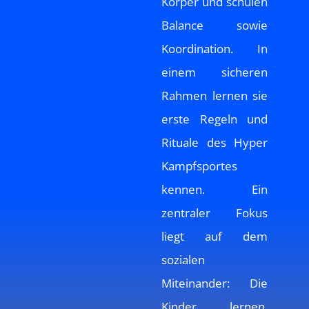
Körper und schulen
Balance sowie
Koordination. In
einem sicheren
Rahmen lernen sie
erste Regeln und
Rituale des Hyper
Kampfsportes
kennen. Ein
zentraler Fokus
liegt auf dem
sozialen
Miteinander: Die
Kinder lernen,