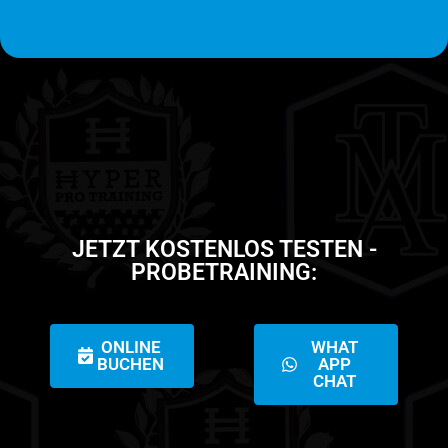
Kind sich da findet und bei 1 Probetraining kann 
mann nicht sofort sagen das kind kein sspass hat 
muss mann echt durchziehen und kind zeigen was 
er kann .Da sind liebevolle und nette Trainer LG.
JETZT KOSTENLOS TESTEN -
PROBETRAINING:
ONLINE
WHAT
BUCHEN
APP
CHAT